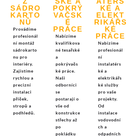
Ž
SKÉ A
ATÉRS
SÁDRO
POKRÝ
KÉ A
KARTO
VAČSK
ELEKT
NŮ
É
RIKÁŘS
PRÁCE
KÉ
Provádíme
PRÁCE
profesionál
Nabízíme
ní montáž
kvalifikova
Nabízíme
sádrokarto
né tesařské
profesionál
nu pro
a
ní
interiéry.
pokrývačs
instalatérs
Zajistíme
ké práce.
ké a
rychlou a
Naši
elektrikářs
precizní
odborníci
ké služby
instalaci
se
pro vaše
příček,
postarají o
projekty.
stropů a
vše od
Od
podhledů.
konstrukce
instalace
střechy až
vodovodní
po
ch a
pokládku
odpadních