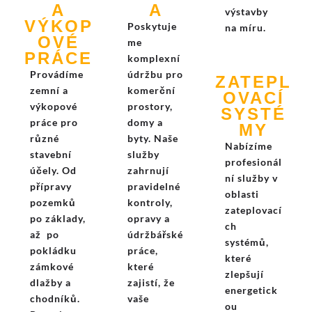
A
A
výstavby
VÝKOP
Poskytuje
na míru.
OVÉ
me
PRÁCE
komplexní
Provádíme
údržbu pro
ZATEPL
zemní a
komerční
OVACÍ
výkopové
prostory,
SYSTÉ
práce pro
domy a
MY
různé
byty. Naše
Nabízíme
stavební
služby
profesionál
účely. Od
zahrnují
ní služby v
přípravy
pravidelné
oblasti
pozemků
kontroly,
zateplovací
po základy,
opravy a
ch
až po
údržbářské
systémů,
pokládku
práce,
které
zámkové
které
zlepšují
dlažby a
zajistí, že
energetick
chodníků.
vaše
ou