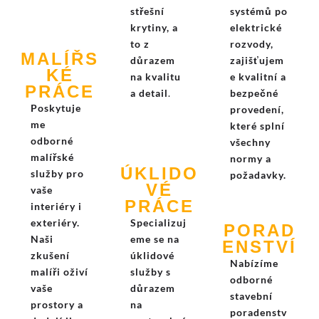
střešní
systémů po
krytiny, a
elektrické
to z
rozvody,
MALÍŘS
důrazem
zajišťujem
KÉ
na kvalitu
e kvalitní a
PRÁCE
a detail
.
bezpečné
Poskytuje
provedení,
me
které splní
odborné
všechny
malířské
normy a
ÚKLIDO
služby pro
požadavky.
VÉ
vaše
PRÁCE
interiéry i
exteriéry.
Specializuj
PORAD
Naši
eme se na
ENSTVÍ
zkušení
úklidové
Nabízíme
malíři oživí
služby s
odborné
vaše
důrazem
stavební
prostory a
na
poradenstv