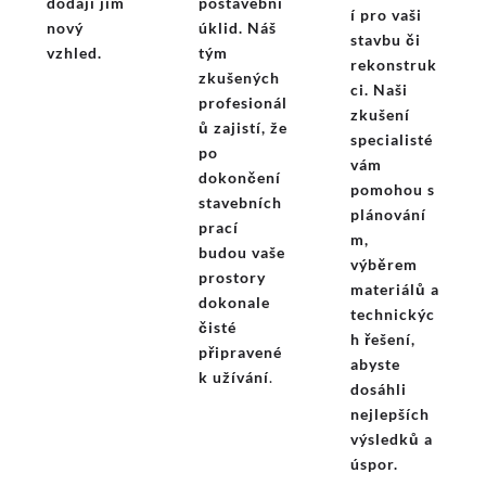
dodají jim
postavební
í pro vaši
nový
úklid. Náš
stavbu či
vzhled.
tým
rekonstruk
zkušených
ci. Naši
profesionál
zkušení
ů zajistí, že
specialisté
po
vám
dokončení
pomohou s
stavebních
plánování
prací
m,
budou vaše
výběrem
prostory
materiálů a
dokonale
technickýc
čisté
h řešení,
připravené
abyste
k užívání
.
dosáhli
nejlepších
výsledků a
úspor.