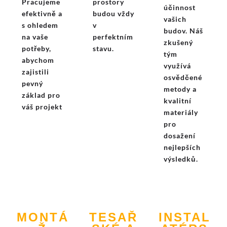
Pracujeme
prostory
účinnost
efektivně a
budou vždy
vašich
s ohledem
v
budov. Náš
na vaše
perfektním
zkušený
potřeby,
stavu.
tým
abychom
využívá
zajistili
osvědčené
pevný
metody a
základ pro
kvalitní
váš projekt
materiály
pro
dosažení
nejlepších
výsledků.
MONTÁ
TESAŘ
INSTAL