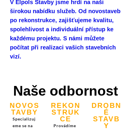
V Elpols Stavby jsme hrdí na naši
širokou nabídku služeb. Od novostaveb
po rekonstrukce, zajišťujeme kvalitu,
spolehlivost a individuální přístup ke
každému projektu. S námi můžete
počítat při realizaci vašich stavebních
vizí.
Naše odbornost
NOVOS
REKON
DROBN
TAVBY
STRUK
É
CE
STAVB
Specializuj
Y
eme se na
Provádíme