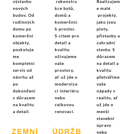
výstavbu
rekonstru
Realizujem
nových
kce bytů,
e malé
budov. Od
domů a
projekty,
rodinných
komerčníc
jako jsou
domu po
h prostor.
ploty,
komerční
S citem pro
přístavby a
objekty,
detail a
zahradní
poskytuje
kvalitu
stavby. S
me
oživujeme
důrazem
kompletní
vaše
na detail a
servis od
prostory,
kvalitu
návrhu až
ať už jde o
přetváříme
po
moderniza
vaše
dokončení
ci interiéru
nápady v
z důrazem
nebo
realitu, ať
na kvalitu
celkovou
už jde o
a detail
.
renovaci.
menší
stavební
úpravy
ZEMNÍ
ÚDRŽB
nebo